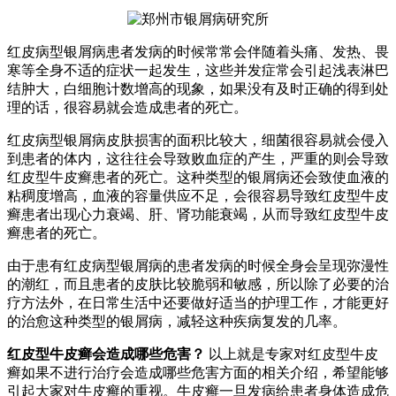
红皮病型银屑病患者发病的时候常常会伴随着头痛、发热、畏
寒等全身不适的症状一起发生，这些并发症常会引起浅表淋巴
结肿大，白细胞计数增高的现象，如果没有及时正确的得到处
理的话，很容易就会造成患者的死亡。
红皮病型银屑病皮肤损害的面积比较大，细菌很容易就会侵入
到患者的体内，这往往会导致败血症的产生，严重的则会导致
红皮型牛皮癣患者的死亡。这种类型的银屑病还会致使血液的
粘稠度增高，血液的容量供应不足，会很容易导致红皮型牛皮
癣患者出现心力衰竭、肝、肾功能衰竭，从而导致红皮型牛皮
癣患者的死亡。
由于患有红皮病型银屑病的患者发病的时候全身会呈现弥漫性
的潮红，而且患者的皮肤比较脆弱和敏感，所以除了必要的治
疗方法外，在日常生活中还要做好适当的护理工作，才能更好
的治愈这种类型的银屑病，减轻这种疾病复发的几率。
红皮型牛皮癣会造成哪些危害？
以上就是专家对红皮型牛皮
癣如果不进行治疗会造成哪些危害方面的相关介绍，希望能够
引起大家对牛皮癣的重视。牛皮癣一旦发病给患者身体造成危