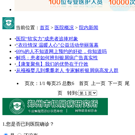
当前位置：
首页
>
医院概况
>
院内新闻
·
医院“软实力”成患者追捧对象
·
“衣往情深 温暖人心”公益活动华丽落幕
·
69%的人不知道网上预约的好处，你知道吗
·
解惑：患者如何辨别银屑病广告真实性
·
【康复聚焦】我们的优势在于疗效
·
从襁褓婴儿到耄耋老人 专家解析银屑病高发人群
页次：1/1 每页25 总数6 首页 上一页 下一页 尾
页 转到:
1.您是否已到医院确诊？